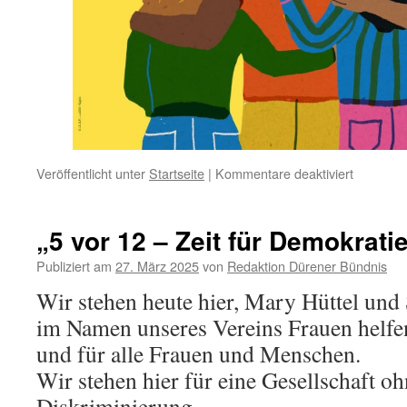
für
Veröffentlicht unter
Startseite
|
Kommentare deaktiviert
Unsere
Veransta
„Fünf
„5 vor 12 – Zeit für Demokrati
vor
zwölf
Publiziert am
27. März 2025
von
Redaktion Dürener Bündnis
–
Wir stehen heute hier, Mary Hüttel un
Zeit
für
im Namen unseres Vereins Frauen helfe
Demokrat
und für alle Frauen und Menschen.
starten
wieder
Wir stehen hier für eine Gesellschaft o
ab
Diskriminierung.