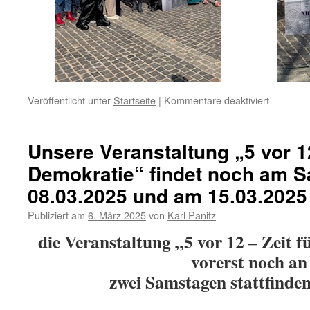
für
Veröffentlicht unter
Startseite
|
Kommentare deaktiviert
„5
vor
12
Unsere Veranstaltung „5 vor 12
–
Demokratie“ findet noch am 
Zeit
für
08.03.2025 und am 15.03.2025 
Demokrat
am
Publiziert am
6. März 2025
von
Karl Panitz
08.03.20
die Veranstaltung „5 vor 12 – Zeit 
vorerst noch an
zwei Samstagen stattfinde