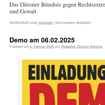
Das Dürener Bündnis gegen Rechtsextr
und Gewalt
für
Veröffentlicht unter
Startseite
|
Kommentare deaktiviert
Unsere
Veransta
„5
Demo am 08.02.2025
vor
12
Publiziert am
4. Februar 2025
von
Redaktion Dürener Bündnis
–
Zeit
für
Demokrat
findet
noch
am
Samstag
08.03.20
und
am
15.03.20