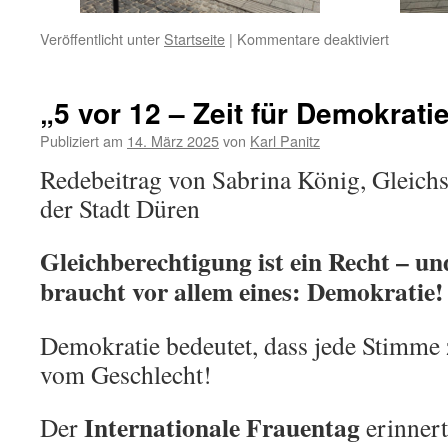
für
Veröffentlicht unter
Startseite
|
Kommentare deaktiviert
„5
vor
12
„5 vor 12 – Zeit für Demokrati
–
Zeit
Publiziert am
14. März 2025
von
Karl Panitz
für
Redebeitrag von Sabrina König, Gleichs
Demokrat
am
der Stadt Düren
08.02.20
Gleichberechtigung ist ein Recht – un
braucht vor allem eines: Demokratie!
Demokratie bedeutet, dass jede Stimme 
vom Geschlecht!
Internationale Frauentag
Der
erinnert