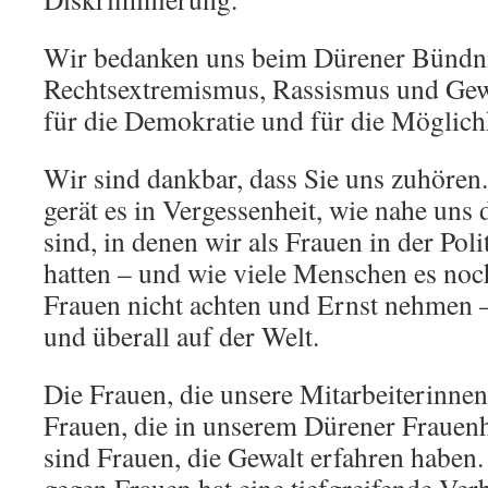
10.Mai.2
um
11.55
Wir bedanken uns beim Dürener Bündn
Uhr
Rechtsextremismus, Rassismus und Gewa
auf
dem
für die Demokratie und für die Möglichk
Kaiserpla
in
Wir sind dankbar, dass Sie uns zuhören.
Düren
gerät es in Vergessenheit, wie nahe uns 
sind, in denen wir als Frauen in der Poli
hatten – und wie viele Menschen es noc
Frauen nicht achten und Ernst nehmen –
und überall auf der Welt.
Die Frauen, die unsere Mitarbeiterinnen
Frauen, die in unserem Dürener Frauen
sind Frauen, die Gewalt erfahren haben