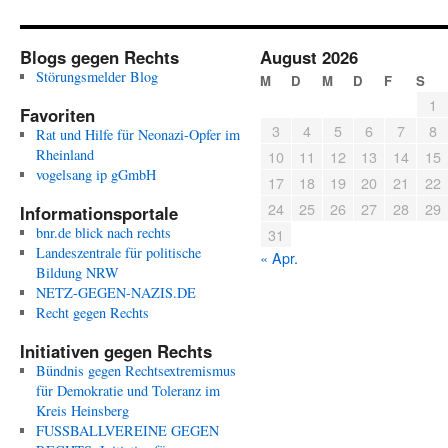
Blogs gegen Rechts
August 2026
Störungsmelder Blog
M
D
M
D
F
S
1
Favoriten
3
4
5
6
7
8
Rat und Hilfe für Neonazi-Opfer im
Rheinland
10
11
12
13
14
15
vogelsang ip gGmbH
17
18
19
20
21
22
24
25
26
27
28
29
Informationsportale
bnr.de blick nach rechts
31
Landeszentrale für politische
« Apr.
Bildung NRW
NETZ-GEGEN-NAZIS.DE
Recht gegen Rechts
Initiativen gegen Rechts
Bündnis gegen Rechtsextremismus
für Demokratie und Toleranz im
Kreis Heinsberg
FUSSBALLVEREINE GEGEN