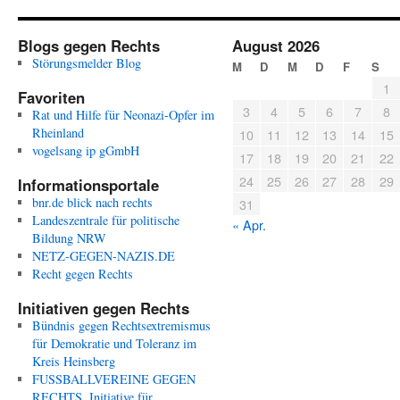
Blogs gegen Rechts
August 2026
Störungsmelder Blog
M
D
M
D
F
S
1
Favoriten
3
4
5
6
7
8
Rat und Hilfe für Neonazi-Opfer im
Rheinland
10
11
12
13
14
15
vogelsang ip gGmbH
17
18
19
20
21
22
24
25
26
27
28
29
Informationsportale
bnr.de blick nach rechts
31
Landeszentrale für politische
« Apr.
Bildung NRW
NETZ-GEGEN-NAZIS.DE
Recht gegen Rechts
Initiativen gegen Rechts
Bündnis gegen Rechtsextremismus
für Demokratie und Toleranz im
Kreis Heinsberg
FUSSBALLVEREINE GEGEN
RECHTS, Initiative für