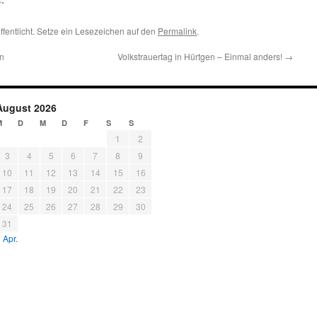
ffentlicht. Setze ein Lesezeichen auf den
Permalink
.
n
Volkstrauertag in Hürtgen – Einmal anders!
→
August 2026
M
D
M
D
F
S
S
1
2
3
4
5
6
7
8
9
10
11
12
13
14
15
16
17
18
19
20
21
22
23
24
25
26
27
28
29
30
31
 Apr.