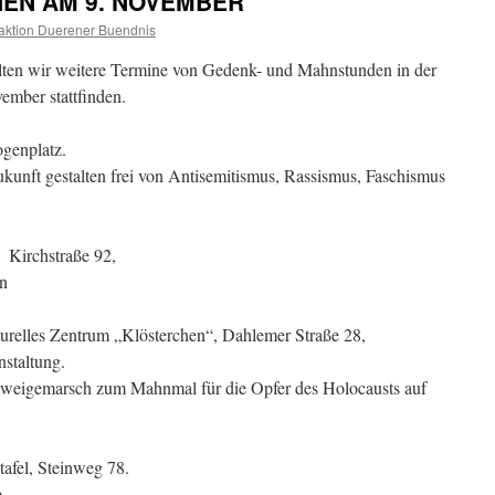
EN AM 9. NOVEMBER
ktion Duerener Buendnis
lten wir weitere Termine von Gedenk- und Mahnstunden in der
ember stattfinden.
ogenplatz.
unft gestalten frei von Antisemitismus, Rassismus, Faschismus
 Kirchstraße 92,
en
turelles Zentrum „Klösterchen“, Dahlemer Straße 28,
staltung.
weigemarsch zum Mahnmal für die Opfer des Holocausts auf
tafel, Steinweg 78.
.