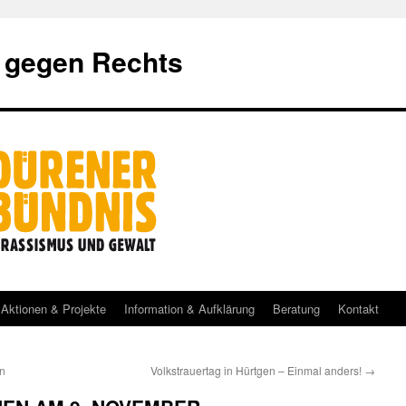
 gegen Rechts
Aktionen & Projekte
Information & Aufklärung
Beratung
Kontakt
n
Volkstrauertag in Hürtgen – Einmal anders!
→