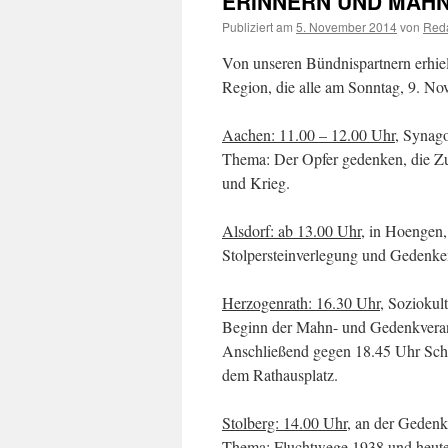
ERINNERN UND MAHN
Publiziert am
5. November 2014
von
Reda
Von unseren Bündnispartnern erhie
Region, die alle am Sonntag, 9. Nov
Aachen: 11.00 – 12.00 Uhr
, Synag
Thema: Der Opfer gedenken, die Zuk
und Krieg.
Alsdorf: ab 13.00 Uhr
, in Hoengen,
Stolpersteinverlegung und Gedenk
Herzogenrath: 16.30 Uhr
, Soziokul
Beginn der Mahn- und Gedenkveran
Anschließend gegen 18.45 Uhr Sch
dem Rathausplatz.
Stolberg: 14.00 Uhr
, an der Gedenk
Thema: Fluchtwege 1938 und heute