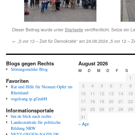
Dieser Beitrag wurde unter
Startseite
veröffentlicht. Setze ein 
←
„5 vor 12 – Zeit für Demokratie“ am 24.08.2024
„5 vor 12 – Z
Blogs gegen Rechts
August 2026
Störungsmelder Blog
M
D
M
D
F
S
1
Favoriten
3
4
5
6
7
8
Rat und Hilfe für Neonazi-Opfer im
Rheinland
10
11
12
13
14
15
vogelsang ip gGmbH
17
18
19
20
21
22
24
25
26
27
28
29
Informationsportale
bnr.de blick nach rechts
31
Landeszentrale für politische
« Apr.
Bildung NRW
NETZ-GEGEN-NAZIS.DE