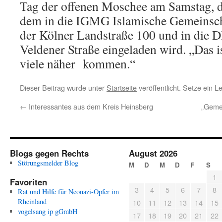
Tag der offenen Moschee am Samstag, 
dem in die IGMG Islamische Gemeinscha
der Kölner Landstraße 100 und in die 
Veldener Straße eingeladen wird. „Das i
viele näher kommen.“
Dieser Beitrag wurde unter
Startseite
veröffentlicht. Setze ein 
←
Interessantes aus dem Kreis Heinsberg
„Gemei
Blogs gegen Rechts
August 2026
Störungsmelder Blog
M
D
M
D
F
S
1
Favoriten
3
4
5
6
7
8
Rat und Hilfe für Neonazi-Opfer im
Rheinland
10
11
12
13
14
15
vogelsang ip gGmbH
17
18
19
20
21
22