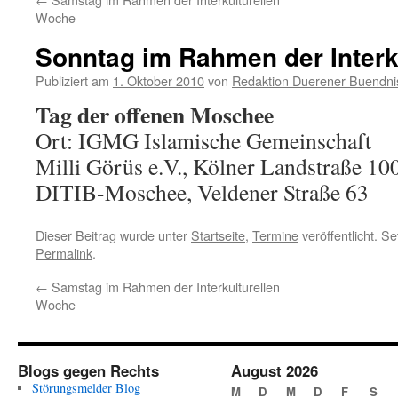
Woche
Sonntag im Rahmen der Interk
Publiziert am
1. Oktober 2010
von
Redaktion Duerener Buendni
Tag der offenen Moschee
Ort: IGMG Islamische Gemeinschaft
Milli Görüs e.V., Kölner Landstraße 10
DITIB-Moschee, Veldener Straße 63
Dieser Beitrag wurde unter
Startseite
,
Termine
veröffentlicht. S
Permalink
.
←
Samstag im Rahmen der Interkulturellen
Woche
Blogs gegen Rechts
August 2026
Störungsmelder Blog
M
D
M
D
F
S