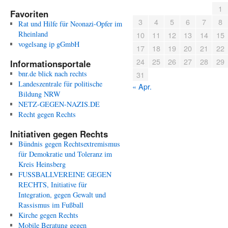
1
Favoriten
3
4
5
6
7
8
Rat und Hilfe für Neonazi-Opfer im
Rheinland
10
11
12
13
14
15
vogelsang ip gGmbH
17
18
19
20
21
22
24
25
26
27
28
29
Informationsportale
bnr.de blick nach rechts
31
Landeszentrale für politische
« Apr.
Bildung NRW
NETZ-GEGEN-NAZIS.DE
Recht gegen Rechts
Initiativen gegen Rechts
Bündnis gegen Rechtsextremismus
für Demokratie und Toleranz im
Kreis Heinsberg
FUSSBALLVEREINE GEGEN
RECHTS, Initiative für
Integration, gegen Gewalt und
Rassismus im Fußball
Kirche gegen Rechts
Mobile Beratung gegen