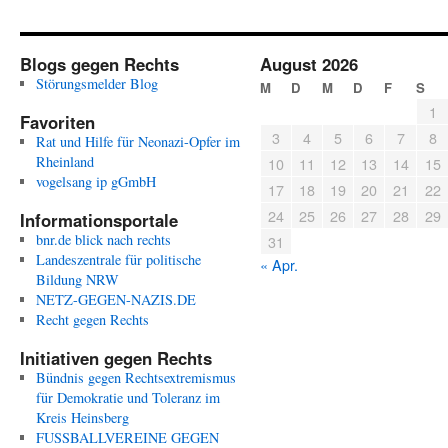
Blogs gegen Rechts
August 2026
Störungsmelder Blog
M
D
M
D
F
S
1
Favoriten
3
4
5
6
7
8
Rat und Hilfe für Neonazi-Opfer im
Rheinland
10
11
12
13
14
15
vogelsang ip gGmbH
17
18
19
20
21
22
24
25
26
27
28
29
Informationsportale
bnr.de blick nach rechts
31
Landeszentrale für politische
« Apr.
Bildung NRW
NETZ-GEGEN-NAZIS.DE
Recht gegen Rechts
Initiativen gegen Rechts
Bündnis gegen Rechtsextremismus
für Demokratie und Toleranz im
Kreis Heinsberg
FUSSBALLVEREINE GEGEN