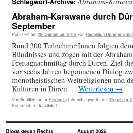
Abraham-Karawa
Schlagwort-Archive:
Abraham-Karawane durch Dür
September
Publiziert am
29. September 2019
von
Redaktion Dürener Bünd
Rund 300 TeilnehmerInnen folgten dem
Bündnisses und zogen mit der Abraha
Freitagnachmittag durch Düren. Ziel die
vor sechs Jahren begonnenen Dialog zw
monotheistischen Weltreligionen und de
Kulturen in Düren …
Weiterlesen
→
Veröffentlicht unter
Startseite
|
Verschlagwortet mit
"Engel der K
für
Kommentare deaktiviert
Abraham-
Karawane
durch
Düren
Blogs gegen Rechts
August 2026