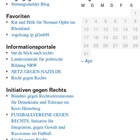
am
Störungsmelder Blog
M
D
M
D
F
S
27.
1
September
Favoriten
3
4
5
6
7
8
Rat und Hilfe für Neonazi-Opfer im
Rheinland
10
11
12
13
14
15
vogelsang ip gGmbH
17
18
19
20
21
22
24
25
26
27
28
29
Informationsportale
bnr.de blick nach rechts
31
Landeszentrale für politische
« Apr.
Bildung NRW
NETZ-GEGEN-NAZIS.DE
Recht gegen Rechts
Initiativen gegen Rechts
Bündnis gegen Rechtsextremismus
für Demokratie und Toleranz im
Kreis Heinsberg
FUSSBALLVEREINE GEGEN
RECHTS, Initiative für
Integration, gegen Gewalt und
Rassismus im Fußball
Kirche gegen Rechts