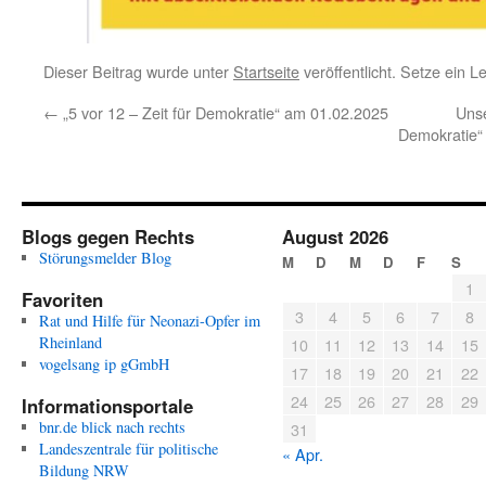
Dieser Beitrag wurde unter
Startseite
veröffentlicht. Setze ein 
←
„5 vor 12 – Zeit für Demokratie“ am 01.02.2025
Unse
Demokratie“
Blogs gegen Rechts
August 2026
Störungsmelder Blog
M
D
M
D
F
S
1
Favoriten
3
4
5
6
7
8
Rat und Hilfe für Neonazi-Opfer im
Rheinland
10
11
12
13
14
15
vogelsang ip gGmbH
17
18
19
20
21
22
24
25
26
27
28
29
Informationsportale
bnr.de blick nach rechts
31
Landeszentrale für politische
« Apr.
Bildung NRW