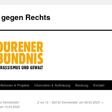
 gegen Rechts
Aktionen & Projekte
Information & Aufklärung
Beratung
Kontakt
für Demokratie“
„5 vor 12 – Zeit für Demokratie“ am 08.02.2025
→
 am 15.03.2025