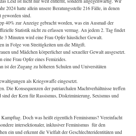
das Leid ist nicht nur weit entfernt, sondern allgegenwärtig. Wir
hr 2024 hatte allein unsere Beratungsstelle 216 Fälle, in denen
t geworden sind.
app 40% zur Anzeige gebracht worden, was ein Ausmaß der
fizielle Statistik nicht zu erfassen vermag. An jedem 2. Tag findet
lle 3 Minuten wird eine Frau Opfer häuslicher Gewalt.
n in Folge von Streitigkeiten um die Mitgift.
rauen und Mädchen körperlicher und sexueller Gewalt ausgesetzt.
n eine Frau Opfer eines Femizides.
 ist der Zugang zu höheren Schulen und Universitäten
ewaltigungen als Kriegswaffe eingesetzt.
n. Die Konsequenzen der patriarchalen Machtverhältnisse treffen
d sind der Kern für Rassismus, Diskriminierung, Sexismus und
er Kampftag. Doch was heißt eigentlich Feminismus? Vereinfacht
sondere intersektionaler, inklusiver Feminismus für den
en ein und erkennt die Vielfalt der Geschlechteridentitäten und