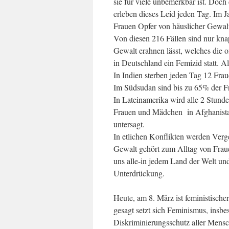
sie für viele unbemerkbar ist. Doch 
erleben dieses Leid jeden Tag. Im Ja
Frauen Opfer von häuslicher Gewal
Von diesen 216 Fällen sind nur kn
Gewalt erahnen lässt, welches die of
in Deutschland ein Femizid statt. A
In Indien sterben jeden Tag 12 Fraue
Im Südsudan sind bis zu 65% der F
In Lateinamerika wird alle 2 Stunde
Frauen und Mädchen in Afghanistan
untersagt.
In etlichen Konflikten werden Verg
Gewalt gehört zum Alltag von Fraue
uns alle-in jedem Land der Welt un
Unterdrückung.
Heute, am 8. März ist feministisch
gesagt setzt sich Feminismus, insbe
Diskriminierungsschutz aller Mensch