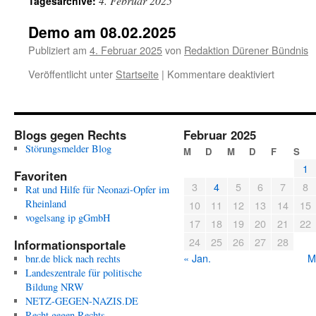
4. Februar 2025
Tagesarchive:
Demo am 08.02.2025
Publiziert am
4. Februar 2025
von
Redaktion Dürener Bündnis
für
Veröffentlicht unter
Startseite
|
Kommentare deaktiviert
Demo
am
08.02.20
Blogs gegen Rechts
Februar 2025
Störungsmelder Blog
M
D
M
D
F
S
1
Favoriten
3
4
5
6
7
8
Rat und Hilfe für Neonazi-Opfer im
Rheinland
10
11
12
13
14
15
vogelsang ip gGmbH
17
18
19
20
21
22
24
25
26
27
28
Informationsportale
« Jan.
M
bnr.de blick nach rechts
Landeszentrale für politische
Bildung NRW
NETZ-GEGEN-NAZIS.DE
Recht gegen Rechts