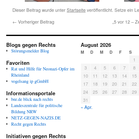
Dieser Beitrag wurde unter
Startseite
veröffentlicht. Setze ein 
←
Vorheriger Beitrag
„5 vor 12 – Z
Blogs gegen Rechts
August 2026
Störungsmelder Blog
M
D
M
D
F
S
1
Favoriten
3
4
5
6
7
8
Rat und Hilfe für Neonazi-Opfer im
Rheinland
10
11
12
13
14
15
vogelsang ip gGmbH
17
18
19
20
21
22
24
25
26
27
28
29
Informationsportale
bnr.de blick nach rechts
31
Landeszentrale für politische
« Apr.
Bildung NRW
NETZ-GEGEN-NAZIS.DE
Recht gegen Rechts
Initiativen gegen Rechts