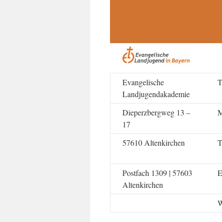
Evangelische
T
Landjugendakademie
Dieperzbergweg 13 –
M
17
57610 Altenkirchen
T
Postfach 1309 |
57603
E
Altenkirchen