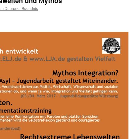
swelten und Mythos
on Duerener Buendnis