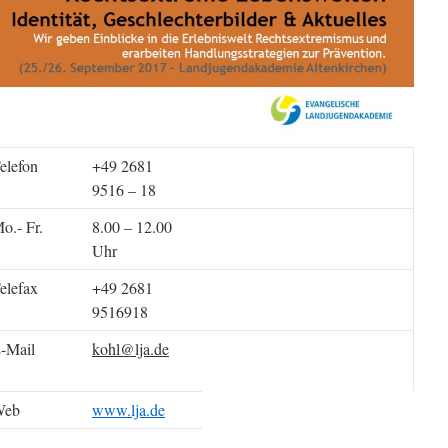
elefon
+49 2681
9516
– 18
o.- Fr.
8.00 – 12.00
Uhr
elefax
+49 2681
9516918
-Mail
kohl@lja.de
Web
www.lja.de