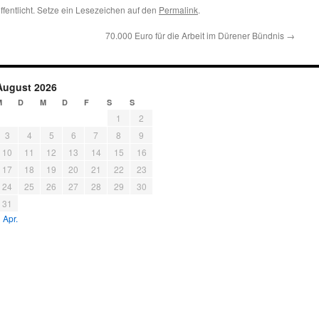
ffentlicht. Setze ein Lesezeichen auf den
Permalink
.
70.000 Euro für die Arbeit im Dürener Bündnis
→
August 2026
M
D
M
D
F
S
S
1
2
3
4
5
6
7
8
9
10
11
12
13
14
15
16
17
18
19
20
21
22
23
24
25
26
27
28
29
30
31
 Apr.