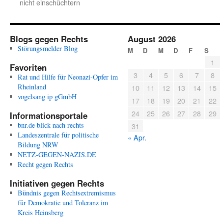
nicht einschüchtern
Blogs gegen Rechts
August 2026
Störungsmelder Blog
M
D
M
D
F
S
1
Favoriten
3
4
5
6
7
8
Rat und Hilfe für Neonazi-Opfer im
Rheinland
10
11
12
13
14
15
vogelsang ip gGmbH
17
18
19
20
21
22
24
25
26
27
28
29
Informationsportale
bnr.de blick nach rechts
31
Landeszentrale für politische
« Apr.
Bildung NRW
NETZ-GEGEN-NAZIS.DE
Recht gegen Rechts
Initiativen gegen Rechts
Bündnis gegen Rechtsextremismus
für Demokratie und Toleranz im
Kreis Heinsberg