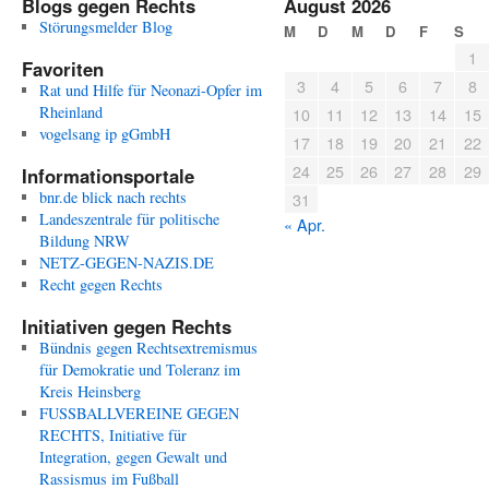
Blogs gegen Rechts
August 2026
Störungsmelder Blog
M
D
M
D
F
S
1
Favoriten
3
4
5
6
7
8
Rat und Hilfe für Neonazi-Opfer im
Rheinland
10
11
12
13
14
15
vogelsang ip gGmbH
17
18
19
20
21
22
24
25
26
27
28
29
Informationsportale
bnr.de blick nach rechts
31
Landeszentrale für politische
« Apr.
Bildung NRW
NETZ-GEGEN-NAZIS.DE
Recht gegen Rechts
Initiativen gegen Rechts
Bündnis gegen Rechtsextremismus
für Demokratie und Toleranz im
Kreis Heinsberg
FUSSBALLVEREINE GEGEN
RECHTS, Initiative für
Integration, gegen Gewalt und
Rassismus im Fußball