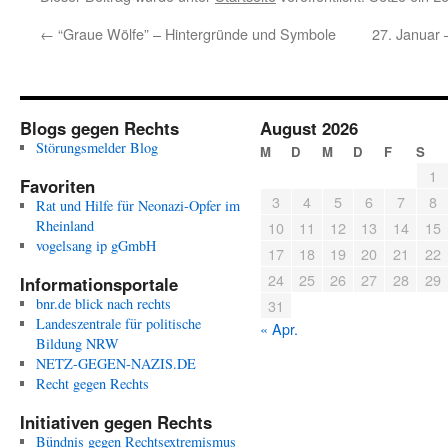
←
“Graue Wölfe” – Hintergründe und Symbole
27. Januar 
Blogs gegen Rechts
August 2026
Störungsmelder Blog
M
D
M
D
F
S
1
Favoriten
3
4
5
6
7
8
Rat und Hilfe für Neonazi-Opfer im
Rheinland
10
11
12
13
14
15
vogelsang ip gGmbH
17
18
19
20
21
22
24
25
26
27
28
29
Informationsportale
bnr.de blick nach rechts
31
Landeszentrale für politische
« Apr.
Bildung NRW
NETZ-GEGEN-NAZIS.DE
Recht gegen Rechts
Initiativen gegen Rechts
Bündnis gegen Rechtsextremismus