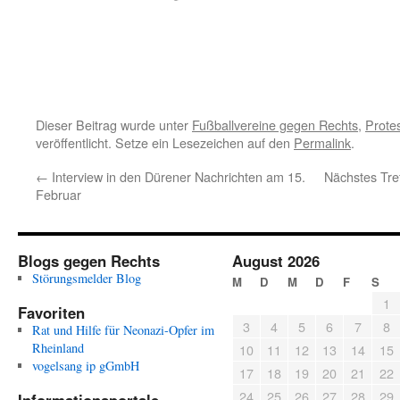
Dieser Beitrag wurde unter
Fußballvereine gegen Rechts
,
Protes
veröffentlicht. Setze ein Lesezeichen auf den
Permalink
.
←
Interview in den Dürener Nachrichten am 15.
Nächstes Tref
Februar
Blogs gegen Rechts
August 2026
Störungsmelder Blog
M
D
M
D
F
S
1
Favoriten
3
4
5
6
7
8
Rat und Hilfe für Neonazi-Opfer im
Rheinland
10
11
12
13
14
15
vogelsang ip gGmbH
17
18
19
20
21
22
24
25
26
27
28
29