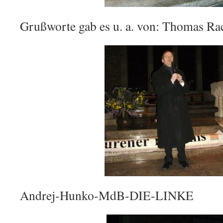
Grußworte gab es u. a. von: Thomas 
Andrej-Hunko-MdB-DIE-LINKE