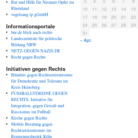
3
4
5
6
7
8
Rat und Hilfe für Neonazi-Opfer im
Rheinland
10
11
12
13
14
15
vogelsang ip gGmbH
17
18
19
20
21
22
24
25
26
27
28
29
Informationsportale
bnr.de blick nach rechts
31
Landeszentrale für politische
« Apr.
Bildung NRW
NETZ-GEGEN-NAZIS.DE
Recht gegen Rechts
Initiativen gegen Rechts
Bündnis gegen Rechtsextremismus
für Demokratie und Toleranz im
Kreis Heinsberg
FUSSBALLVEREINE GEGEN
RECHTS, Initiative für
Integration, gegen Gewalt und
Rassismus im Fußball
Kirche gegen Rechts
Mobile Beratung gegen
Rechtsextremismus im
Regierungsbezirk Köln