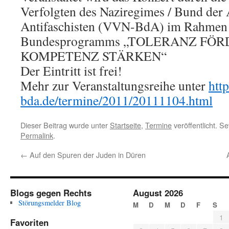
Verfolgten des Naziregimes / Bund der 
Antifaschisten (VVN-BdA) im Rahmen
Bundesprogramms „TOLERANZ FÖR
KOMPETENZ STÄRKEN“
Der Eintritt ist frei!
Mehr zur Veranstaltungsreihe unter
htt
bda.de/termine/2011/20111104.html
Dieser Beitrag wurde unter
Startseite
,
Termine
veröffentlicht. S
Permalink
.
←
Auf den Spuren der Juden in Düren
Blogs gegen Rechts
August 2026
Störungsmelder Blog
M
D
M
D
F
S
1
Favoriten