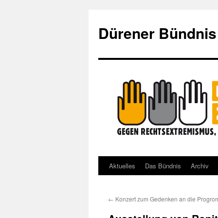
Dürener Bündnis
Aktuelles
Das Bündnis
Archiv
Zum
Inhalt
←
Konzert zum Gedenken an die Progro
springen