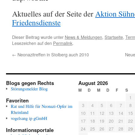
Aktuelles auf der Seite der
Aktion Sühn
Friedensdienste
Dieser Beitrag wurde unter
News & Meldungen
,
Startseite
,
Term
Lesezeichen auf den
Permalink
.
←
Neonazitreffen in Stolberg auch 2010
Neu
Blogs gegen Rechts
August 2026
Störungsmelder Blog
M
D
M
D
F
S
1
Favoriten
3
4
5
6
7
8
Rat und Hilfe für Neonazi-Opfer im
Rheinland
10
11
12
13
14
15
vogelsang ip gGmbH
17
18
19
20
21
22
24
25
26
27
28
29
Informationsportale