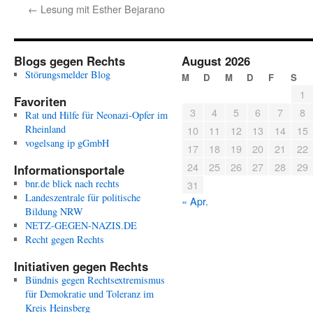
←
Lesung mit Esther Bejarano
Blogs gegen Rechts
August 2026
Störungsmelder Blog
M
D
M
D
F
S
1
Favoriten
3
4
5
6
7
8
Rat und Hilfe für Neonazi-Opfer im
Rheinland
10
11
12
13
14
15
vogelsang ip gGmbH
17
18
19
20
21
22
24
25
26
27
28
29
Informationsportale
bnr.de blick nach rechts
31
Landeszentrale für politische
« Apr.
Bildung NRW
NETZ-GEGEN-NAZIS.DE
Recht gegen Rechts
Initiativen gegen Rechts
Bündnis gegen Rechtsextremismus
für Demokratie und Toleranz im
Kreis Heinsberg