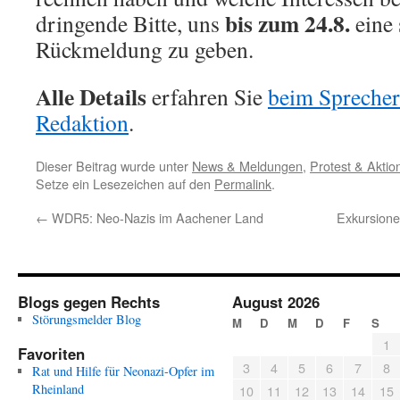
bis zum 24.8.
dringende Bitte, uns
eine 
Rückmeldung zu geben.
Alle Details
erfahren Sie
beim Sprecher
Redaktion
.
Dieser Beitrag wurde unter
News & Meldungen
,
Protest & Aktio
Setze ein Lesezeichen auf den
Permalink
.
←
WDR5: Neo-Nazis im Aachener Land
Exkursione
Blogs gegen Rechts
August 2026
Störungsmelder Blog
M
D
M
D
F
S
1
Favoriten
3
4
5
6
7
8
Rat und Hilfe für Neonazi-Opfer im
Rheinland
10
11
12
13
14
15