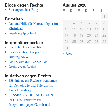
Blogs gegen Rechts
August 2026
Störungsmelder Blog
M
D
M
D
F
S
1
Favoriten
3
4
5
6
7
8
Rat und Hilfe für Neonazi-Opfer im
Rheinland
10
11
12
13
14
15
vogelsang ip gGmbH
17
18
19
20
21
22
24
25
26
27
28
29
Informationsportale
bnr.de blick nach rechts
31
Landeszentrale für politische
« Apr.
Bildung NRW
NETZ-GEGEN-NAZIS.DE
Recht gegen Rechts
Initiativen gegen Rechts
Bündnis gegen Rechtsextremismus
für Demokratie und Toleranz im
Kreis Heinsberg
FUSSBALLVEREINE GEGEN
RECHTS, Initiative für
Integration, gegen Gewalt und