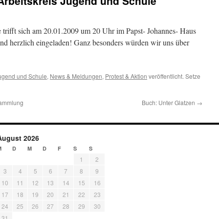
Arbeitskreis Jugend und Schule
 trifft sich am 20.01.2009 um 20 Uhr im Papst- Johannes- Haus
ind herzlich eingeladen! Ganz besonders würden wir uns über
Jugend und Schule
,
News & Meldungen
,
Protest & Aktion
veröffentlicht. Setze
rsammlung
Buch: Unter Glatzen
→
August 2026
M
D
M
D
F
S
S
1
2
3
4
5
6
7
8
9
10
11
12
13
14
15
16
17
18
19
20
21
22
23
24
25
26
27
28
29
30
31