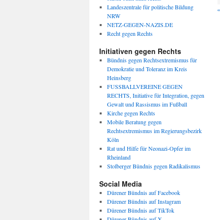
Landeszentrale für politische Bildung
«
NRW
NETZ-GEGEN-NAZIS.DE
Recht gegen Rechts
Initiativen gegen Rechts
Bündnis gegen Rechtsextremismus für
Demokratie und Toleranz im Kreis
Heinsberg
FUSSBALLVEREINE GEGEN
RECHTS, Initiative für Integration, gegen
Gewalt und Rassismus im Fußball
Kirche gegen Rechts
Mobile Beratung gegen
Rechtsextremismus im Regierungsbezirk
Köln
Rat und Hilfe für Neonazi-Opfer im
Rheinland
Stolberger Bündnis gegen Radikalismus
Social Media
Dürener Bündnis auf Facebook
Dürener Bündnis auf Instagram
Dürener Bündnis auf TikTok
Dürener Bündnis auf X