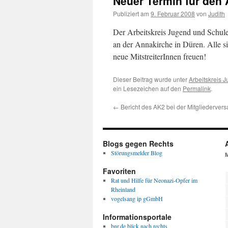
Neuer Termin für den 
Publiziert am
9. Februar 2008
von
Judith
Der Arbeitskreis Jugend und Schule
an der Annakirche in Düren. Alle s
neue MitstreiterInnen freuen!
Dieser Beitrag wurde unter
Arbeitskreis 
ein Lesezeichen auf den
Permalink
.
←
Bericht des AK2 bei der Mitgliederve
Blogs gegen Rechts
Störungsmelder Blog
Favoriten
Rat und Hilfe für Neonazi-Opfer im
Rheinland
vogelsang ip gGmbH
Informationsportale
bnr.de blick nach rechts