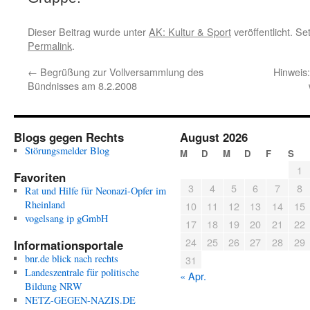
Dieser Beitrag wurde unter
AK: Kultur & Sport
veröffentlicht. S
Permalink
.
←
Begrüßung zur Vollversammlung des
Hinweis
Bündnisses am 8.2.2008
Blogs gegen Rechts
August 2026
Störungsmelder Blog
M
D
M
D
F
S
1
Favoriten
3
4
5
6
7
8
Rat und Hilfe für Neonazi-Opfer im
Rheinland
10
11
12
13
14
15
vogelsang ip gGmbH
17
18
19
20
21
22
24
25
26
27
28
29
Informationsportale
bnr.de blick nach rechts
31
Landeszentrale für politische
« Apr.
Bildung NRW
NETZ-GEGEN-NAZIS.DE