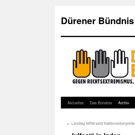
Dürener Bündnis
Aktuelles
Das Bündnis
Archiv
Zum
Inhalt
←
Landtag NRW setzt fraktionsübergreife
springen