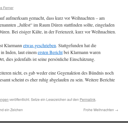
s Ferner
auf aufmerksam gemacht, dass kurz vor Weihnachten – am
enannten „Julfest“ im Raum Düren stattfinden sollte, eingeladen
en. Bei eisiger Kälte, in der Ferienzeit, kurz vor Weihnachten.
list Klarmann
etwas geschrieben
. Stattgefunden hat die
 in Inden, laut einem
ersten Bericht
bei Klarmann waren
t, dies jedenfalls ist seine persönliche Einschätzung.
iteren nicht, es gab weder eine Gegenaktion des Bündnis noch
gesamt scheint es eher ruhig abgelaufen zu sein. Weitere Berichte
ungen
veröffentlicht. Setze ein Lesezeichen auf den
Permalink
.
nd ein Zeichen
Frohe Weihnachten
→