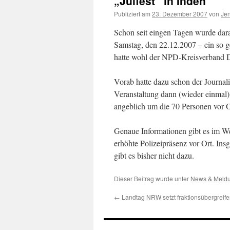
„Julfest“ in Inden
Publiziert am
23. Dezember 2007
von
Jen
Schon seit eingen Tagen wurde dar
Samstag, den 22.12.2007 – ein so g
hatte wohl der NPD-Kreisverband Dür
Vorab hatte dazu schon der Journa
Veranstaltung dann (wieder einmal)
angeblich um die 70 Personen vor Or
Genaue Informationen gibt es im We
erhöhte Polizeipräsenz vor Ort. Ins
gibt es bisher nicht dazu.
Dieser Beitrag wurde unter
News & Meld
←
Landtag NRW setzt fraktionsübergreife