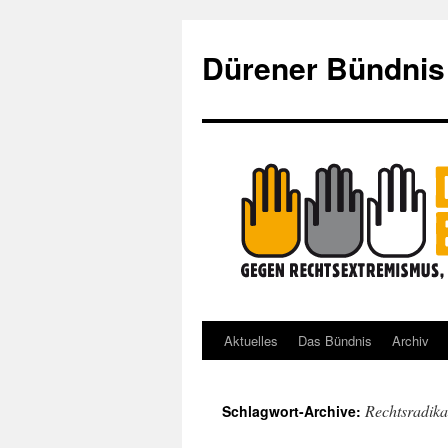
Dürener Bündnis
Aktuelles
Das Bündnis
Archiv
Zum
Inhalt
Rechtsradika
Schlagwort-Archive:
springen