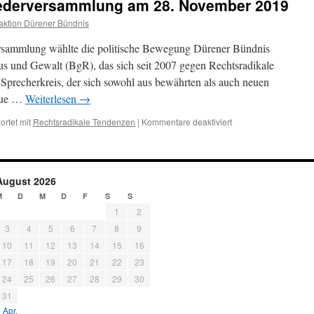
liederversammlung am 28. November 2019
ktion Dürener Bündnis
versammlung wählte die politische Bewegung Dürener Bündnis
s und Gewalt (BgR), das sich seit 2007 gegen Rechtsradikale
 Sprecherkreis, der sich sowohl aus bewährten als auch neuen
neue …
Weiterlesen
→
für
rtet mit
Rechtsradikale Tendenzen
|
Kommentare deaktiviert
Bericht
von
der
Mitgliederversammlu
August 2026
am
M
D
M
D
F
S
S
28.
November
1
2
2019
3
4
5
6
7
8
9
10
11
12
13
14
15
16
17
18
19
20
21
22
23
24
25
26
27
28
29
30
31
 Apr.