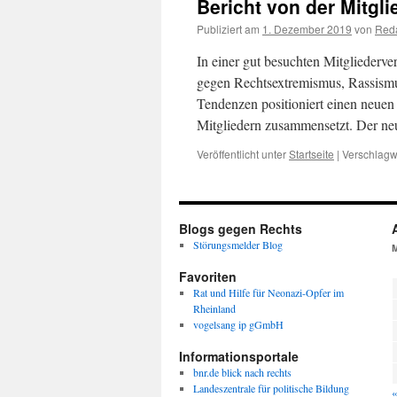
Bericht von der Mitg
Publiziert am
1. Dezember 2019
von
Reda
In einer gut besuchten Mitglieder
gegen Rechtsextremismus, Rassismu
Tendenzen positioniert einen neuen
Mitgliedern zusammensetzt. Der 
Veröffentlicht unter
Startseite
|
Verschlagwo
Blogs gegen Rechts
Störungsmelder Blog
Favoriten
Rat und Hilfe für Neonazi-Opfer im
Rheinland
vogelsang ip gGmbH
Informationsportale
bnr.de blick nach rechts
Landeszentrale für politische Bildung
«