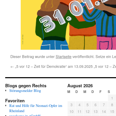
Dieser Beitrag wurde unter
Startseite
veröffentlicht. Setze ein 
←
„5 vor 12 – Zeit für Demokratie“ am 13.09.2025
„5 vor 12 – Z
Blogs gegen Rechts
August 2026
Störungsmelder Blog
M
D
M
D
F
S
1
Favoriten
3
4
5
6
7
8
Rat und Hilfe für Neonazi-Opfer im
Rheinland
10
11
12
13
14
15
vogelsang ip gGmbH