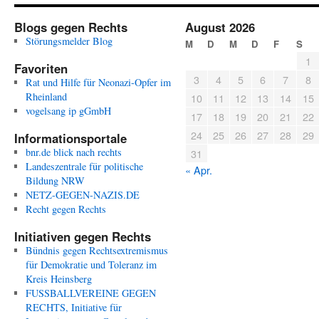
Blogs gegen Rechts
August 2026
Störungsmelder Blog
M
D
M
D
F
S
1
Favoriten
3
4
5
6
7
8
Rat und Hilfe für Neonazi-Opfer im
Rheinland
10
11
12
13
14
15
vogelsang ip gGmbH
17
18
19
20
21
22
24
25
26
27
28
29
Informationsportale
bnr.de blick nach rechts
31
Landeszentrale für politische
« Apr.
Bildung NRW
NETZ-GEGEN-NAZIS.DE
Recht gegen Rechts
Initiativen gegen Rechts
Bündnis gegen Rechtsextremismus
für Demokratie und Toleranz im
Kreis Heinsberg
FUSSBALLVEREINE GEGEN
RECHTS, Initiative für