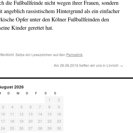
h die Fußballfeinde nicht wegen ihrer Frauen, sondern
it angeblich rassistischem Hintergrund als ein einfacher
rkische Opfer unter den Kölner Fußballfeinden den
ine Kinder gerettet hat.
ffentlicht. Setze ein Lesezeichen auf den
Permalink
.
Am 26.06.2016 treffen wir uns in Linnich
→
August 2026
M
D
M
D
F
S
S
1
2
3
4
5
6
7
8
9
10
11
12
13
14
15
16
17
18
19
20
21
22
23
24
25
26
27
28
29
30