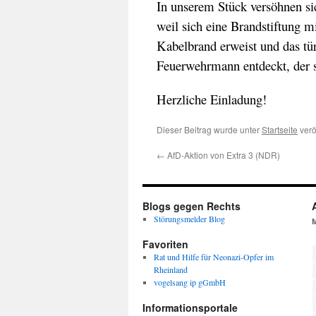
In unserem Stück versöhnen sic
weil sich eine Brandstiftung m
Kabelbrand erweist und das tü
Feuerwehrmann entdeckt, der se
Herzliche Einladung!
Dieser Beitrag wurde unter
Startseite
verö
←
AfD-Aktion von Extra 3 (NDR)
Blogs gegen Rechts
Störungsmelder Blog
Favoriten
Rat und Hilfe für Neonazi-Opfer im
Rheinland
vogelsang ip gGmbH
Informationsportale