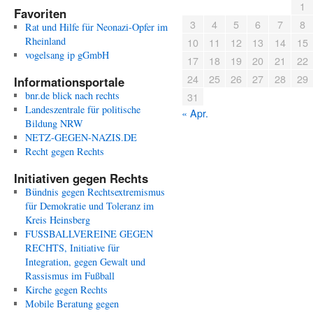
1
Favoriten
3
4
5
6
7
8
Rat und Hilfe für Neonazi-Opfer im
Rheinland
10
11
12
13
14
15
vogelsang ip gGmbH
17
18
19
20
21
22
24
25
26
27
28
29
Informationsportale
bnr.de blick nach rechts
31
Landeszentrale für politische
« Apr.
Bildung NRW
NETZ-GEGEN-NAZIS.DE
Recht gegen Rechts
Initiativen gegen Rechts
Bündnis gegen Rechtsextremismus
für Demokratie und Toleranz im
Kreis Heinsberg
FUSSBALLVEREINE GEGEN
RECHTS, Initiative für
Integration, gegen Gewalt und
Rassismus im Fußball
Kirche gegen Rechts
Mobile Beratung gegen