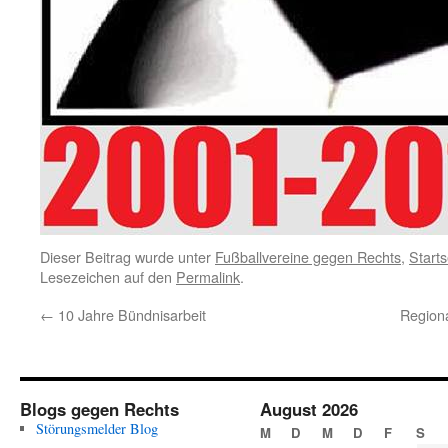
Dieser Beitrag wurde unter
Fußballvereine gegen Rechts
,
Starts
Lesezeichen auf den
Permalink
.
←
10 Jahre Bündnisarbeit
Regiona
Blogs gegen Rechts
August 2026
Störungsmelder Blog
M
D
M
D
F
S