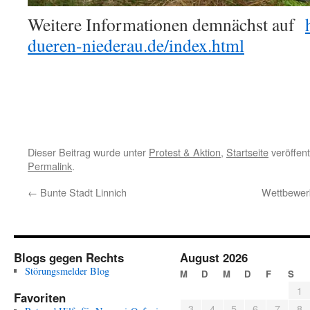
Weitere Informationen demnächst auf
dueren-niederau.de/index.html
Dieser Beitrag wurde unter
Protest & Aktion
,
Startseite
veröffent
Permalink
.
←
Bunte Stadt Linnich
Wettbewerb
Blogs gegen Rechts
August 2026
Störungsmelder Blog
M
D
M
D
F
S
1
Favoriten
3
4
5
6
7
8