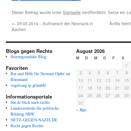
Dieser Beitrag wurde unter
Startseite
veröffentlicht. Setze ein 
←
29.03.2014 – Aufmarsch der Neonazis in
Antifa feie
Aachen
Blogs gegen Rechts
August 2026
Störungsmelder Blog
M
D
M
D
F
S
1
Favoriten
3
4
5
6
7
8
Rat und Hilfe für Neonazi-Opfer im
Rheinland
10
11
12
13
14
15
vogelsang ip gGmbH
17
18
19
20
21
22
24
25
26
27
28
29
Informationsportale
bnr.de blick nach rechts
31
Landeszentrale für politische
« Apr.
Bildung NRW
NETZ-GEGEN-NAZIS.DE
Recht gegen Rechts