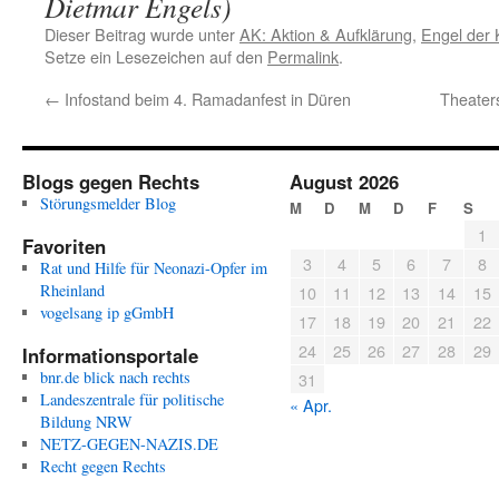
Dietmar Engels)
Dieser Beitrag wurde unter
AK: Aktion & Aufklärung
,
Engel der 
Setze ein Lesezeichen auf den
Permalink
.
←
Infostand beim 4. Ramadanfest in Düren
Theater
Blogs gegen Rechts
August 2026
Störungsmelder Blog
M
D
M
D
F
S
1
Favoriten
3
4
5
6
7
8
Rat und Hilfe für Neonazi-Opfer im
Rheinland
10
11
12
13
14
15
vogelsang ip gGmbH
17
18
19
20
21
22
24
25
26
27
28
29
Informationsportale
bnr.de blick nach rechts
31
Landeszentrale für politische
« Apr.
Bildung NRW
NETZ-GEGEN-NAZIS.DE
Recht gegen Rechts