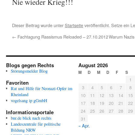
Nie wieder Krieg!!!
Dieser Beitrag wurde unter
Startseite
veröffentlicht. Setze ein 
←
Fachtagung Rassismus Reloaded – 27.10.2012
Warum Nazis 
Blogs gegen Rechts
August 2026
Störungsmelder Blog
M
D
M
D
F
S
1
Favoriten
3
4
5
6
7
8
Rat und Hilfe für Neonazi-Opfer im
Rheinland
10
11
12
13
14
15
vogelsang ip gGmbH
17
18
19
20
21
22
24
25
26
27
28
29
Informationsportale
bnr.de blick nach rechts
31
Landeszentrale für politische
« Apr.
Bildung NRW