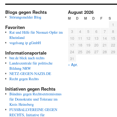
Blogs gegen Rechts
August 2026
Störungsmelder Blog
M
D
M
D
F
S
1
Favoriten
3
4
5
6
7
8
Rat und Hilfe für Neonazi-Opfer im
Rheinland
10
11
12
13
14
15
vogelsang ip gGmbH
17
18
19
20
21
22
24
25
26
27
28
29
Informationsportale
bnr.de blick nach rechts
31
Landeszentrale für politische
« Apr.
Bildung NRW
NETZ-GEGEN-NAZIS.DE
Recht gegen Rechts
Initiativen gegen Rechts
Bündnis gegen Rechtsextremismus
für Demokratie und Toleranz im
Kreis Heinsberg
FUSSBALLVEREINE GEGEN
RECHTS, Initiative für