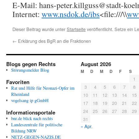
E-Mail: hans-peter.killguss@stadt-koel
Internet:
www.nsdok.de/ibs
<file:///\\
www
Dieser Beitrag wurde unter
Startseite
veröffentlicht. Setze ein 
←
Erklärung des BgR an die Fraktionen
Blogs gegen Rechts
August 2026
Störungsmelder Blog
M
D
M
D
F
S
1
Favoriten
3
4
5
6
7
8
Rat und Hilfe für Neonazi-Opfer im
Rheinland
10
11
12
13
14
15
vogelsang ip gGmbH
17
18
19
20
21
22
24
25
26
27
28
29
Informationsportale
bnr.de blick nach rechts
31
Landeszentrale für politische
« Apr.
Bildung NRW
NETZ-GEGEN-NAZIS.DE