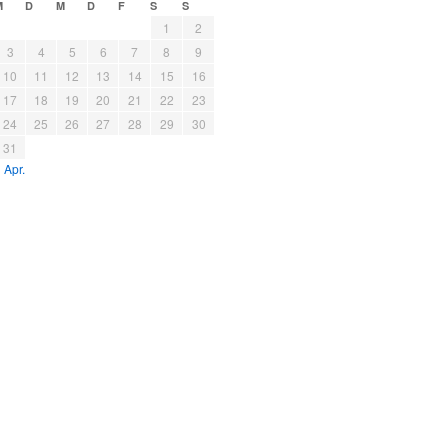
M
D
M
D
F
S
S
1
2
3
4
5
6
7
8
9
10
11
12
13
14
15
16
17
18
19
20
21
22
23
24
25
26
27
28
29
30
31
 Apr.