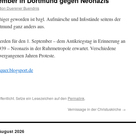
ember in Dortmund gegen Neonazis
ion Duerener Buendnis
iger geworden ist bzgl. Aufmärsche und Infostände seitens der
rtmund ganz anders aus.
den für den 1. September – dem Antikriegstag in Erinnerung an
939 – Neonazis in der Ruhrmetropole erwartet. Verschiedene
vergangenen Jahren Proteste.
quer.blogsport.de
ffentlicht. Setze ein Lesezeichen auf den
Permalink
.
Vernissage in der Christuskirche
→
August 2026