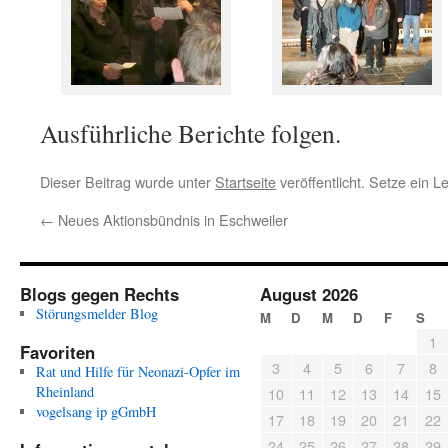
Ausführliche Berichte folgen.
Dieser Beitrag wurde unter
Startseite
veröffentlicht. Setze ein 
←
Neues Aktionsbündnis in Eschweiler
Blogs gegen Rechts
August 2026
Störungsmelder Blog
M
D
M
D
F
S
1
Favoriten
3
4
5
6
7
8
Rat und Hilfe für Neonazi-Opfer im
Rheinland
10
11
12
13
14
15
vogelsang ip gGmbH
17
18
19
20
21
22
24
25
26
27
28
29