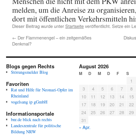
Menschen die nicht mit dem PKW anreis
melden, um die Anreise zu organisieren,
dort mit öffentlichen Verkehrsmitteln 
Dieser Beitrag wurde unter
Startseite
veröffentlicht. Setze ein 
←
Der Flammenengel – ein zeitgemäßes
Disku
Denkmal?
Blogs gegen Rechts
August 2026
Störungsmelder Blog
M
D
M
D
F
S
1
Favoriten
3
4
5
6
7
8
Rat und Hilfe für Neonazi-Opfer im
Rheinland
10
11
12
13
14
15
vogelsang ip gGmbH
17
18
19
20
21
22
24
25
26
27
28
29
Informationsportale
bnr.de blick nach rechts
31
Landeszentrale für politische
« Apr.
Bildung NRW