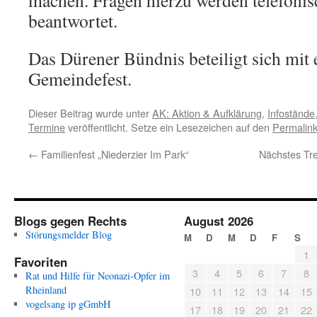
machen. Fragen hierzu werden telefoni
beantwortet.
Das Dürener Bündnis beteiligt sich mit
Gemeindefest.
Dieser Beitrag wurde unter
AK: Aktion & Aufklärung
,
Infostände
Termine
veröffentlicht. Setze ein Lesezeichen auf den
Permalin
←
Familienfest „Niederzier Im Park“
Nächstes Tre
Blogs gegen Rechts
August 2026
Störungsmelder Blog
M
D
M
D
F
S
1
Favoriten
3
4
5
6
7
8
Rat und Hilfe für Neonazi-Opfer im
Rheinland
10
11
12
13
14
15
vogelsang ip gGmbH
17
18
19
20
21
22