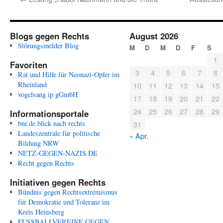
Blogs gegen Rechts
August 2026
Störungsmelder Blog
M
D
M
D
F
S
1
Favoriten
3
4
5
6
7
8
Rat und Hilfe für Neonazi-Opfer im
Rheinland
10
11
12
13
14
15
vogelsang ip gGmbH
17
18
19
20
21
22
24
25
26
27
28
29
Informationsportale
bnr.de blick nach rechts
31
Landeszentrale für politische
« Apr.
Bildung NRW
NETZ-GEGEN-NAZIS.DE
Recht gegen Rechts
Initiativen gegen Rechts
Bündnis gegen Rechtsextremismus
für Demokratie und Toleranz im
Kreis Heinsberg
FUSSBALLVEREINE GEGEN