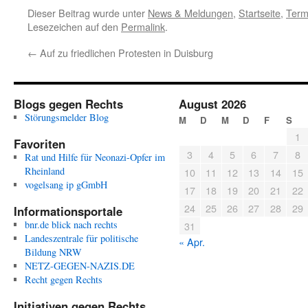
Dieser Beitrag wurde unter
News & Meldungen
,
Startseite
,
Term
Lesezeichen auf den
Permalink
.
←
Auf zu friedlichen Protesten in Duisburg
Blogs gegen Rechts
August 2026
Störungsmelder Blog
M
D
M
D
F
S
1
Favoriten
3
4
5
6
7
8
Rat und Hilfe für Neonazi-Opfer im
Rheinland
10
11
12
13
14
15
vogelsang ip gGmbH
17
18
19
20
21
22
24
25
26
27
28
29
Informationsportale
bnr.de blick nach rechts
31
Landeszentrale für politische
« Apr.
Bildung NRW
NETZ-GEGEN-NAZIS.DE
Recht gegen Rechts
Initiativen gegen Rechts