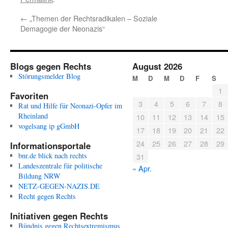
←
„Themen der Rechtsradikalen – Soziale
Demagogie der Neonazis“
Blogs gegen Rechts
August 2026
Störungsmelder Blog
M
D
M
D
F
S
1
Favoriten
3
4
5
6
7
8
Rat und Hilfe für Neonazi-Opfer im
Rheinland
10
11
12
13
14
15
vogelsang ip gGmbH
17
18
19
20
21
22
24
25
26
27
28
29
Informationsportale
bnr.de blick nach rechts
31
Landeszentrale für politische
« Apr.
Bildung NRW
NETZ-GEGEN-NAZIS.DE
Recht gegen Rechts
Initiativen gegen Rechts
Bündnis gegen Rechtsextremismus