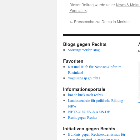
Dieser Beitrag wurde unter
News & Meld
Permalink
.
←
Presseecho zur Demo in Merken
Blogs gegen Rechts
Störungsmelder Blog
Favoriten
Rat und Hilfe für Neonazi-Opfer im
Rheinland
vogelsang ip gGmbH
Informationsportale
bnr.de blick nach rechts
Landeszentrale für politische Bildung
«
NRW
NETZ-GEGEN-NAZIS.DE
Recht gegen Rechts
Initiativen gegen Rechts
Bündnis gegen Rechtsextremismus für
Demokratie und Toleranz im Kreis