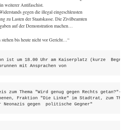
n weiterer Antifaschist.
derstands gegen die illegal eingeschleusten
ung zu Lasten der Staatskasse. Die Zivilbeamten
ufgaben auf der Demonstration machen…
stehen bis heute nicht vor Gericht…“
on ist um 18.00 Uhr am Kaiserplatz (kurze  Begrüßun
brunnen mit Ansprachen von
eis zum Thema "Wird genug gegen Rechts getan?"-

henen, Fraktion "Die Linke" im Stadtrat, zum Thema

r Neonazis gegen  politische Gegner"