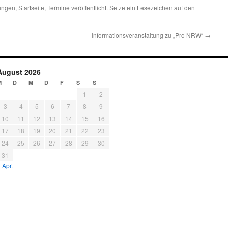
ungen
,
Startseite
,
Termine
veröffentlicht. Setze ein Lesezeichen auf den
Informationsveranstaltung zu „Pro NRW“
→
August 2026
M
D
M
D
F
S
S
1
2
3
4
5
6
7
8
9
10
11
12
13
14
15
16
17
18
19
20
21
22
23
24
25
26
27
28
29
30
31
 Apr.