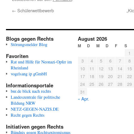
←
Schülerwettbewerb
„Ki
Blogs gegen Rechts
August 2026
Störungsmelder Blog
M
D
M
D
F
S
1
Favoriten
3
4
5
6
7
8
Rat und Hilfe für Neonazi-Opfer im
Rheinland
10
11
12
13
14
15
vogelsang ip gGmbH
17
18
19
20
21
22
24
25
26
27
28
29
Informationsportale
bnr.de blick nach rechts
31
Landeszentrale für politische
« Apr.
Bildung NRW
NETZ-GEGEN-NAZIS.DE
Recht gegen Rechts
Initiativen gegen Rechts
Bündnis gegen Rechtsextremismus