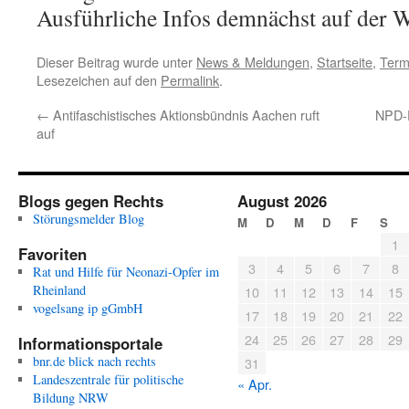
Ausführliche Infos demnächst auf der 
Dieser Beitrag wurde unter
News & Meldungen
,
Startseite
,
Term
Lesezeichen auf den
Permalink
.
←
Antifaschistisches Aktionsbündnis Aachen ruft
NPD-P
auf
Blogs gegen Rechts
August 2026
Störungsmelder Blog
M
D
M
D
F
S
1
Favoriten
3
4
5
6
7
8
Rat und Hilfe für Neonazi-Opfer im
Rheinland
10
11
12
13
14
15
vogelsang ip gGmbH
17
18
19
20
21
22
24
25
26
27
28
29
Informationsportale
bnr.de blick nach rechts
31
Landeszentrale für politische
« Apr.
Bildung NRW