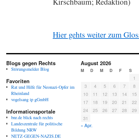
Kirschbaum; Redaktion)
Hier gehts weiter zum Glos
Blogs gegen Rechts
August 2026
Störungsmelder Blog
M
D
M
D
F
S
1
Favoriten
3
4
5
6
7
8
Rat und Hilfe für Neonazi-Opfer im
Rheinland
10
11
12
13
14
15
vogelsang ip gGmbH
17
18
19
20
21
22
24
25
26
27
28
29
Informationsportale
bnr.de blick nach rechts
31
Landeszentrale für politische
« Apr.
Bildung NRW
NETZ-GEGEN-NAZIS.DE