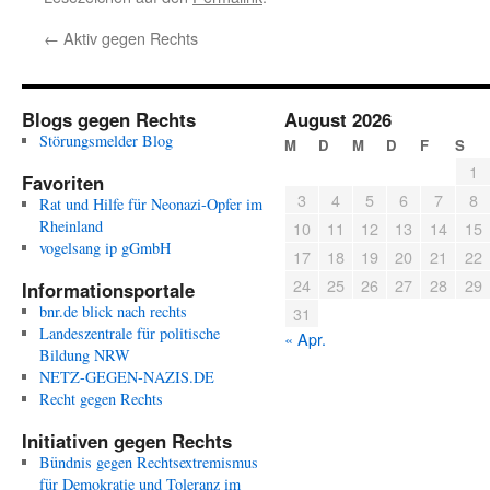
←
Aktiv gegen Rechts
Blogs gegen Rechts
August 2026
Störungsmelder Blog
M
D
M
D
F
S
1
Favoriten
3
4
5
6
7
8
Rat und Hilfe für Neonazi-Opfer im
Rheinland
10
11
12
13
14
15
vogelsang ip gGmbH
17
18
19
20
21
22
24
25
26
27
28
29
Informationsportale
bnr.de blick nach rechts
31
Landeszentrale für politische
« Apr.
Bildung NRW
NETZ-GEGEN-NAZIS.DE
Recht gegen Rechts
Initiativen gegen Rechts
Bündnis gegen Rechtsextremismus
für Demokratie und Toleranz im